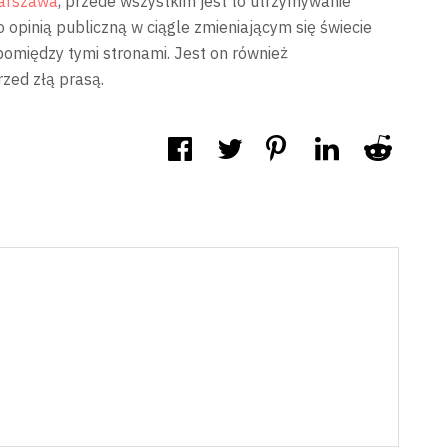
arszawa
, przede wszystkim jest to utrzymywanie
 opinią publiczną w ciągle zmieniającym się świecie
omiędzy tymi stronami. Jest on również
zed złą prasą.