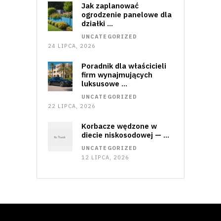
Jak zaplanować
ogrodzenie panelowe dla
działki …
UNCATEGORIZED
24 LIPCA, 2026
Poradnik dla właścicieli
firm wynajmujących
luksusowe …
UNCATEGORIZED
22 LIPCA, 2026
Korbacze wędzone w
diecie niskosodowej — …
UNCATEGORIZED
12 LIPCA, 2026